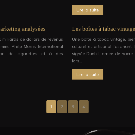
Lire la suite
marketing analysées
Les boîtes à tabac vintage
milliards de dollars de revenus
Une boîte à tabac vintage, bie
me Philip Morris International
culturel et artisanal fascinan
ion de cigarettes et à des
signée Dunhill, ornée de nacre
lors…
Lire la suite
1
2
3
4