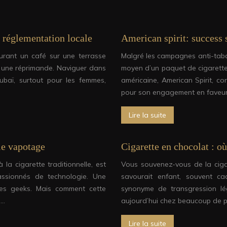
 réglementation locale
American spirit: success 
urant un café sur une terrasse
Malgré les campagnes anti-tabac 
re une réprimande. Naviguer dans
moyen d’un paquet de cigarette
ubaï, surtout pour les femmes,
américaine, American Spirit, c
pour son engagement en faveu
Lire la suite
le vapotage
Cigarette en chocolat : o
 la cigarette traditionnelle, est
Vous souvenez-vous de la cigare
assionnés de technologie. Une
savourait enfant, souvent c
les geeks. Mais comment cette
synonyme de transgression lég
u…
aujourd’hui chez beaucoup de 
Lire la suite