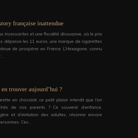
story française inattendue
incessantes et une fiscalité dissuasive, où le prix
s dépasse les 11 euros, une marque de cigarettes
ontinue de prospérer en France. L’Hexagone, connu
r…
ù en trouver aujourd’hui ?
tte en chocolat, ce petit plaisir interdit que l’on
achés de nos parents ? Ce souvenir d’enfance,
ère et d’imitation des adultes, résonne encore
personnes. Ces…