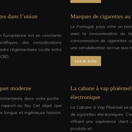
tes dans l’union
Marques de cigarettes au 
Le Portugal, pays riche en hist
avec la consommation de tab
on Européenne est en constante
consommation de cigarettes so
tifiques, des considérations
une sensibilisation accrue aux r
adre réglementaire oscille entre
u CBD…
Lire la suite
iquet moderne
La cabane à vap ploërmel 
électronique
 instantanée dans votre poche :
rapport au feu. Cet objet, que
La Cabane à Vap Ploërmel se p
e longue et ingénieuse histoire,
de cigarettes électroniques. C’e
offrant une expérience client 
produits et…