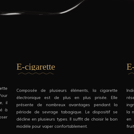
E-cigarette
E-
ette
Composée de plusieurs éléments, la cigarette
Ind
Pour
électronique est de plus en plus prisée. Elle
rés
, il
présente de nombreux avantages pendant la
ing
té à
période de sevrage tabagique. Le dispositif se
la 
oser
décline en plusieurs types. Il suffit de choisir le bon
en 
modèle pour vaper confortablement.
frui